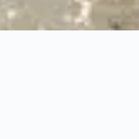
24/7
Urgence & Service
100%
Prise en charge professionnelle
RBQ
Licence 5820-7275-01
URGENCE 24/7
PRISE EN CHARGE ASSU
◆
100%
PRISE EN CHARGE PROFESSIONNELLE