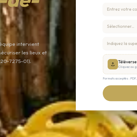
équipe intervient
curiser les lieux et
820-7275-01).
Téléverse
Cliquez ou gl
Formats acceptés : PDF