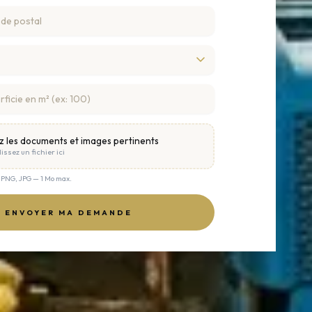
z les documents et images pertinents
issez un fichier ici
, PNG, JPG — 1 Mo max.
ENVOYER MA DEMANDE