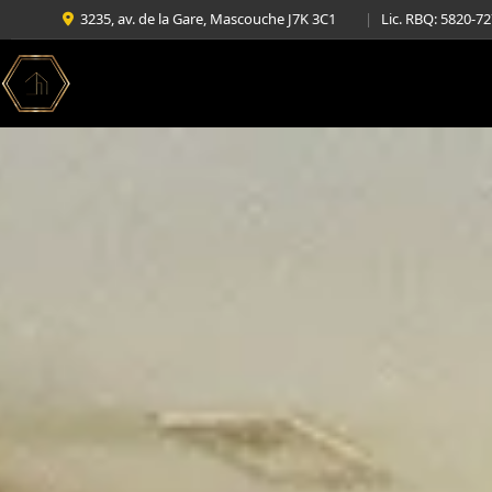
3235, av. de la Gare, Mascouche J7K 3C1
|
Lic. RBQ: 5820-7