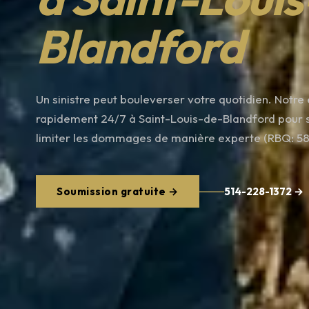
Blandford
Un sinistre peut bouleverser votre quotidien. Notre 
rapidement 24/7 à Saint-Louis-de-Blandford pour sé
limiter les dommages de manière experte (RBQ: 5
Soumission gratuite →
514-228-1372 →