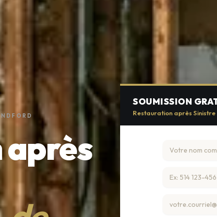
SOUMISSION GRA
Restauration après Sinistre
LANDFORD
 après
s-de-