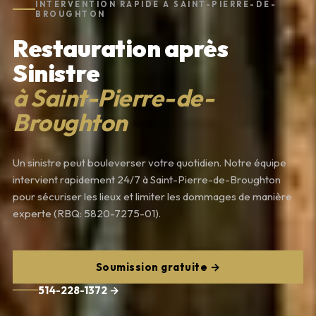
INTERVENTION RAPIDE À SAINT-PIERRE-DE-
BROUGHTON
Restauration après
Sinistre
à Saint-Pierre-de-
Broughton
Un sinistre peut bouleverser votre quotidien. Notre équipe
intervient rapidement 24/7 à Saint-Pierre-de-Broughton
pour sécuriser les lieux et limiter les dommages de manière
experte (RBQ: 5820-7275-01).
Soumission gratuite →
514-228-1372 →