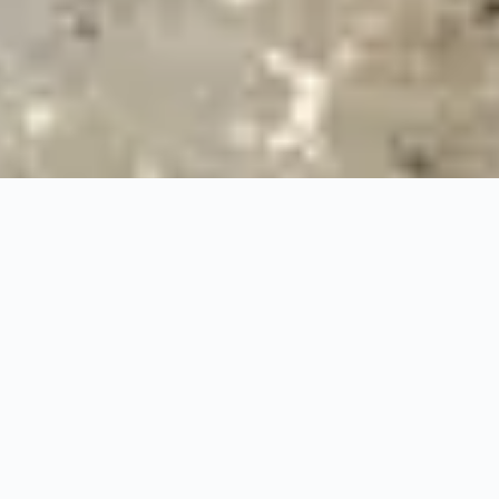
24/7
Urgence & Service
100%
Prise en charge professionnelle
RBQ
Licence 5820-7275-01
URGENCE 24/7
PRISE EN CHARGE ASS
◆
100%
PRISE EN CHARGE PROFESSIONNELLE