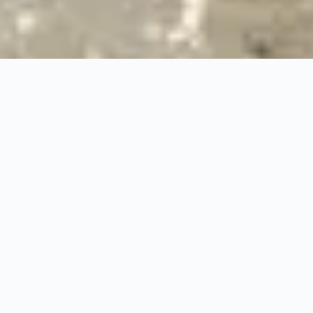
24/7
Urgence & Service
100%
Prise en charge professionnelle
RBQ
Licence 5820-7275-01
URGENCE 24/7
PRISE EN CHARGE ASSU
◆
100%
PRISE EN CHARGE PROFESSIONNELLE