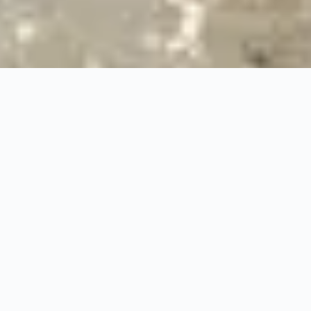
24/7
Urgence & Service
100%
Prise en charge professionnelle
RBQ
Licence 5820-7275-01
URGENCE 24/7
PRISE EN CHARGE ASS
◆
100%
PRISE EN CHARGE PROFESSIONNELLE