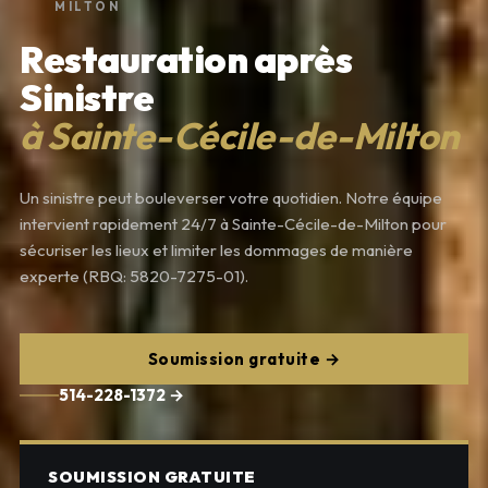
MILTON
Restauration après
Sinistre
à Sainte-Cécile-de-Milton
Un sinistre peut bouleverser votre quotidien. Notre équipe
intervient rapidement 24/7 à Sainte-Cécile-de-Milton pour
sécuriser les lieux et limiter les dommages de manière
experte (RBQ: 5820-7275-01).
Soumission gratuite →
514-228-1372 →
SOUMISSION GRATUITE