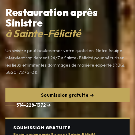
Restauration après
Sinistre
à Sainte-Félicité
Un sinistre peut bouleverser votre quotidien. Notre équipe
intervient rapidement 24/7 à Sainte-Félicité pour sécuriser
les lieux et limiter les dommages de manière experte (RBQ:
5820-7275-01).
Soumission gratuite →
514-228-1372 →
SOUMISSION GRATUITE
Restauration après Sinistre / Sainte-Félicité