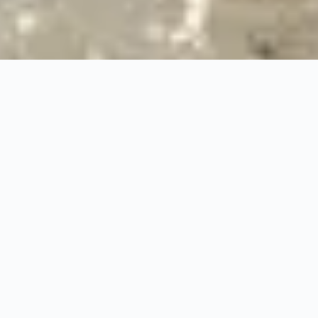
24/7
Urgence & Service
100%
Prise en charge professionnelle
RBQ
Licence 5820-7275-01
URGENCE 24/7
PRISE EN CHARGE ASSU
◆
100%
PRISE EN CHARGE PROFESSIONNELLE