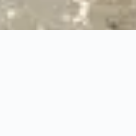
24/7
Urgence & Service
100%
Prise en charge professionnelle
RBQ
Licence 5820-7275-01
URGENCE 24/7
PRISE EN CHARGE ASSUR
◆
100%
PRISE EN CHARGE PROFESSIONNELLE