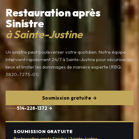
Restauration après
Sinistre
à Sainte-Justine
Un sinistre peut bouleverser votre quotidien. Notre équipe
intervient rapidement 24/7 à Sainte-Justine pour sécuriser les
lieux et limiter les dommages de manière experte (RBQ:
5820-7275-01).
Soumission gratuite →
514-228-1372 →
SOUMISSION GRATUITE
Restauration après Sinistre / Sainte-Justine